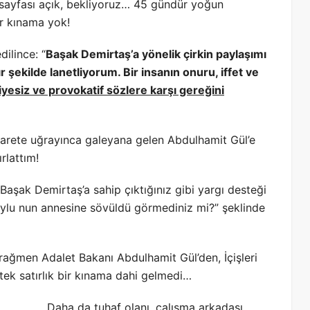
 sayfası açık, bekliyoruz… 45 gündür yoğun
ır kınama yok!
ilince: “
Başak Demirtaş’a yönelik çirkin paylaşımı
ır şekilde lanetliyorum. Bir insanın onuru, iffet ve
yesiz ve provokatif sözlere karşı gereğini
karete uğrayınca galeyana gelen Abdulhamit Gül’e
rlattım!
aşak Demirtaş’a sahip çıktığınız gibi yargı desteği
lu nun annesine sövüldü görmediniz mi?” şeklinde
ağmen Adalet Bakanı Abdulhamit Gül’den, İçişleri
tek satırlık bir kınama dahi gelmedi…
Daha da tuhaf olanı, çalışma arkadaşı