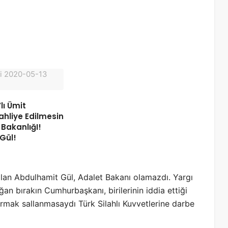
lı Ümit
hliye Edilmesin
BakanlığI!
Gül!
 olan Abdulhamit Gül, Adalet Bakanı olamazdı. Yargı
ğan bırakın Cumhurbaşkanı, birilerinin iddia ettiği
armak sallanmasaydı Türk Silahlı Kuvvetlerine darbe