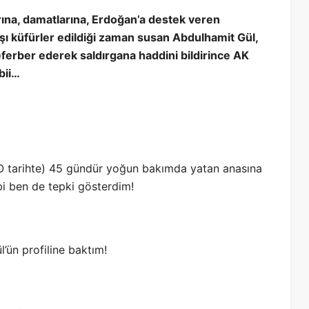
rına, damatlarına, Erdoğan’a destek veren
rşı küfürler edildiği zaman susan Abdulhamit Gül,
eferber ederek saldırgana haddini bildirince AK
abii…
(O tarihte) 45 gündür yoğun bakımda yatan anasına
bi ben de tepki gösterdim!
’ün profiline baktım!