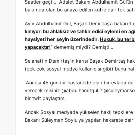
Saatler geçti… Adalet Bakanı Abdulhamit Gül’ün
bakımda olan bu anaya edilen küfre dair tek sat
Aynı Abdulhamit Gül, Başak Demirtaş’a hakaret ed
kınıyor, bu ahlaksız ve tahkir edici eylemi en ağ
haysiyeti her şeyin üzerindedir.
Hukuk, bu terbi
yapacaktır!
”
dememiş miydi? Demişti…
Selahattin Demirtaş’ın karısı Başak Demirtaş ha
(pek çok sosyal medya kullanıcısı gibi) bunu hatı
“Annesi 45 gündür hastanede olan bir evlada da B
verecek misiniz @abdulhamitgul ? @suleymansoy
bir twit paylaştım.
Ancak Sosyal medyada yükselen haklı tepkilere r
Bakanı Süleyman Soylu’ya yapılan hakarete dair 