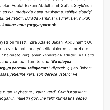
s olan Adalet Bakanı Abdulhamit Gül’ün, Soylu’nun
n sosyal medyada bana tutuklama, tahliye siparişi
k devletidir. Burada kanunlar usuller işler, hukuk
 kullanır
ama yargıya parmak
yati bir fırsattı. Zira Adalet Bakanı Abdulhamit Gül,
luna ve damatlarına yönelik binlerce hakaretlere
ir hakarete karşı aslan kesilerek kızdırdığı AK Parti
n bunu yapmadı! Tam tersine
“Bu işleyişi
yargıya parmak sallayamaz”
diyerek İçişleri Bakanı
assasiyetlerine karşı son derece üstenci ve
e puan kaybettirdi, zarar verdi.
Cumhurbaşkanı
rdoğan’ın, milletin gönlüne taht kurmasına sebep