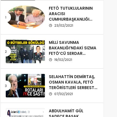
FETÖ TUTUKLULARININ
ARACISI
CUMHURBAŞKANLIĞI
İLETİŞİM
23/02/2021
BAŞKANLIĞI’NDAN ÇIKTI!
MİLLİ SAVUNMA
BAKANLIĞI’NDAKİ SIZMA
FETÖ’CÜ SERDAR
ATASOY
19/02/2021
SELAHATTİN DEMİRTAŞ,
OSMAN KAVALA, FETÖ
TERÖRİSTLERİ SERBEST
BIRAKILSIN!
07/02/2021
ABDULHAMİT GÜL
SADECE BAŞAK