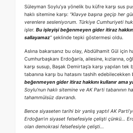
Süleyman Soylu’ya yönelik bu küfre karşı sus pu
haklı sitemine karşı:
“Klavye başına geçip her gü
verenlere sesleniyorum. Türkiye Cumhuriyeti huku
işler.
Bu işleyişi beğenmeyen gider itiraz hakkını
sallayamaz
”
şeklinde tepki göstermesi oldu.
Aslına bakarsanız bu olay, Abdülhamit Gül için ha
Cumhurbaşkanı Erdoğan’a, ailesine, kızlarına, oğ
karşı susup, Başak Demirtaş’a karşı yapılan tek b
tabanına karşı bu hatasını tashih edebilecekke
beğenmeyen gider itiraz hakkını kullanır ama 
Soylu’nun haklı sitemine ve AK Parti tabanının h
tahammülsüz davrandı.
Bence siyaseten tarihi bir yanlış yaptı!
AK Parti’y
Erdoğan’ın siyaset felsefesiyle çelişti çünkü… E
olan demokrasi felsefesiyle çelişti…