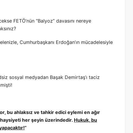
yecekse FETÖ’nün “Balyoz” davasını nereye
ksınız?
elenizle, Cumhurbaşkanı Erdoğan’ın mücadelesiyle
hadsiz sosyal medyadan Başak Demirtaş’ı taciz
mişti!
r, bu ahlaksız ve tahkir edici eylemi en ağır
e haysiyeti her şeyin üzerindedir.
Hukuk, bu
yapacaktır!
”